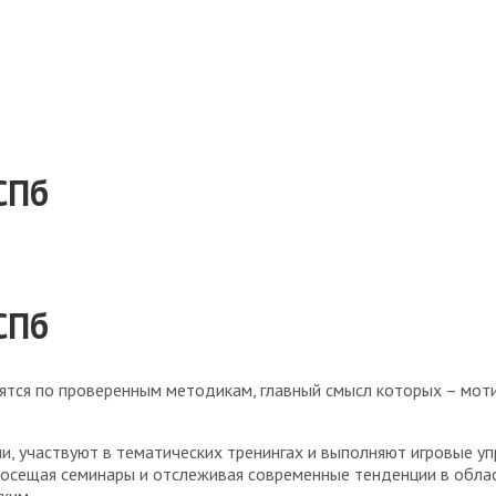
СПб
СПб
ятся по
проверенным
методикам, главный смысл которых – моти
и, участвуют в тематических тренингах и выполняют игровые у
 посещая семинары и отслеживая современные тенденции в облас
ким.