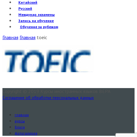
Китайский
Русский
Междунар. экзамены
Запись на обучение
Обучение за рубежом
Главная
Главная
toeic
Copyright © 2019 Курсы иностранных языков ВЕРА
Соглашение об обработке персональных данных
главная
курсы
блоги
фотогалерея