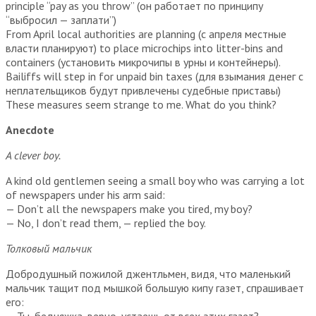
principle “pay as you throw” (он работает по принципу
“выбросил — заплати”)
From April local authorities are planning (с апреля местные
власти планируют) to place microchips into litter-bins and
containers (установить микрочипы в урны и контейнеры).
Bailiffs will step in for unpaid bin taxes (для взымания денег с
неплательщиков будут привлечены судебные приставы)
These measures seem strange to me. What do you think?
Anecdote
A clever boy.
A kind old gentlemen seeing a small boy who was carrying a lot
of newspapers under his arm said:
— Don’t all the newspapers make you tired, my boy?
— No, I don’t read them, — replied the boy.
Толковый мальчик
Добродушный пожилой джентльмен, видя, что маленький
мальчик тащит под мышкой большую кипу газет, спрашивает
его:
— Ты, бедняжка, верно, устаешь от всех этих газет?