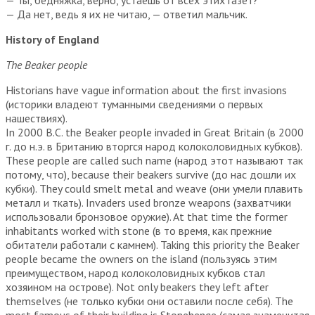
— Да нет, ведь я их не читаю, — ответил мальчик.
History of England
The Beaker people
Historians have vague information about the first invasions
(историки владеют туманными сведениями о первых
нашествиях).
In 2000 B.C. the Beaker people invaded in Great Britain (в 2000
г. до н.э. в Британию вторгся народ колоколовидных кубков).
These people are called such name (народ этот называют так
потому, что), because their beakers survive (до нас дошли их
кубки). They could smelt metal and weave (они умели плавить
металл и ткать). Invaders used bronze weapons (захватчики
использовали бронзовое оружие). At that time the former
inhabitants worked with stone (в то время, как прежние
обитатели работали с камнем). Taking this priority the Beaker
people became the owners on the island (пользуясь этим
преимуществом, народ колоколовидных кубков стал
хозяином на острове). Not only beakers they left after
themselves (не только кубки они оставили после себя). The
most famous of their building is Stonehenge (самая знаменитая