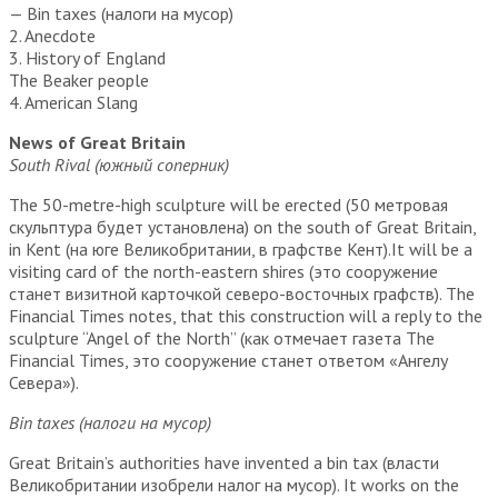
— Bin taxes (налоги на мусор)
2. Anecdote
3. History of England
The Beaker people
4. American Slang
News of Great Britain
South Rival (южный соперник)
The 50-metre-high sculpture will be erected (50 метровая
скульптура будет установлена) on the south of Great Britain,
in Kent (на юге Великобритании, в графстве Кент).It will be a
visiting card of the north-eastern shires (это сооружение
станет визитной карточкой северо-восточных графств). The
Financial Times notes, that this construction will a reply to the
sculpture “Angel of the North” (как отмечает газета The
Financial Times, это сооружение станет ответом «Ангелу
Севера»).
Bin taxes (налоги на мусор)
Great Britain’s authorities have invented a bin tax (власти
Великобритании изобрели налог на мусор). It works on the