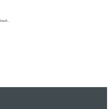
ный...