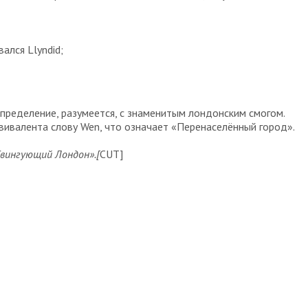
ался Llyndid;
пределение, разумеется, с знаменитым лондонским смогом.
квивалента слову Wen, что означает «Перенаселённый город».
Свингующий Лондон».[
CUT]