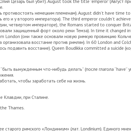
 (Юлий Цезарь был убит). August took the title “emperor”(Август п
e.
 противостоять немецким племенам). August didn’t have time to 
ь его и у второго императора). The third emperor couldn’t achiev
вдии, четвертом императоре), the Romans started to conquer Bri
сновали защищенный форт около реки Темза). In time it changed i
 from London (они также основали новую римкую провинцию Кольч
а организовала восстание против римлян). In 60 London and Col
лось подавить восстание). Queen Boudikka committed a suicide (
 “быть вынужденным что-нибудь делать” (после глагола “have” у
ожения.
 работать, чтобы заработать себе на жизнь.
ре Клавдии, при Сталине.
 the Thames.
 старого римского «Лондиниум» (лат. Londinium). Единого мнен