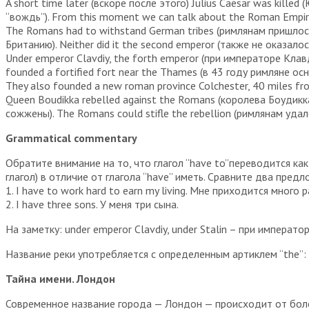
A short time later (вскоре после этого) Julius Caesar was killed
“вождь”). From this moment we can talk about the Roman Empir
The Romans had to withstand German tribes (римлянам пришлось
Британию). Neither did it the second emperor (также не оказалос
Under emperor Clavdiy, the forth emperor (при императоре Кла
founded a fortified fort near the Thames (в 43 году римляне о
They also founded a new roman province Colchester, 40 miles
Queen Boudikka rebelled against the Romans (королева Боудикк
сожжены). The Romans could stifle the rebellion (римлянам уда
Grammatical commentary
Обратите внимание на то, что глагол “have to”переводится как
глагол) в отличие от глагола “have” иметь. Сравните два предл
1. I have to work hard to earn my living. Мне приходится много
2. I have three sons. У меня три сына.
На заметку: under emperor Clavdiy, under Stalin – при императо
Название реки употребляется с определенным артиклем “the”:
Тайна имени. Лондон
Современное название города — Лондон — происходит от более