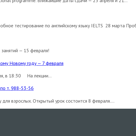
ional programme. Ближайшие даты сдачи — 23 апреля и 21...
обное тестирование по английскому языку IELTS 28 марта Проб
 занятий — 15 февраля!
скому Новому году — 7 февраля
я, в 18:30 На лекции...
по т. 988-53-56
для взрослых. Открытый урок состоится 8 февраля....