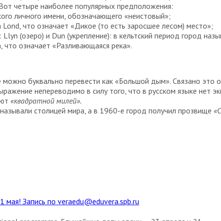
 Вот четыре наиболее популярных предположения:
кого личного имени, обозначающего «неистовый»;
Lond, что означает «Дикое (то есть заросшее лесом) место»;
Llyn (озеро) и Dun (укрепление): в кельтский период город назыв
, что означает «Разливающаяся река».
 можно буквально перевести как «Большой дым». Связано это о
ыражение непереводимо в силу того, что в русском языке нет э
ают
«квадратной милей».
называли столицей мира, а в 1960-е город получил прозвище
«
1 мая! Запись по veraedu@eduvera.spb.ru