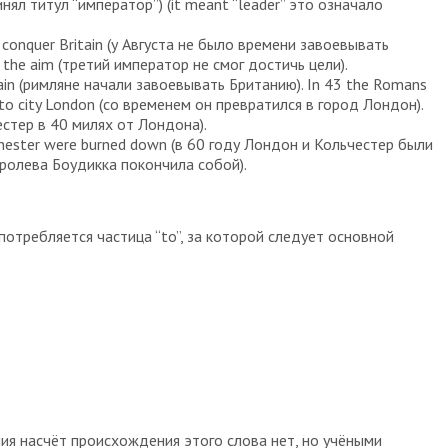
ринял титул “император”) (it meant “leader” это означало
conquer Britain (у Августа не было времени завоевывать
e the aim (третий император не смог достичь цели).
tain (римляне начали завоевывать Британию). In 43 the Romans
nto city London (со временем он превратился в город Лондон).
естер в 40 милях от Лондона).
chester were burned down (в 60 году Лондон и Кольчестер были
королева Боудикка покончила собой).
потребляется частица “to”, за которой следует основной
ия насчёт происхождения этого слова нет, но учёными