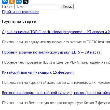
Найти:
Пройти тестирование
Группы на старте
Сдача экзамена TOEIC Institutional programme — 23 апреля и 2
Приглашаем на сдачу международного экзамена TOEIC Institut
Пробный экзамен по английскому языку IELTS — 28 марта!
Пробное тестирование IELTS в Центре VERA Приглашаем на пр
Китайский для начинающих с 15 февраля!
Приглашаем на курс китайского языка для начинающих! Начало
Бесплатная лекция по китайской культуре, посвящённая китай
Приглашаем на бесплатную лекцию по культуре Китая. 7 феврал