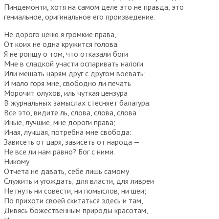
Пиндемонти, хотя на самом деле это не правда, это
гениальное, оригинальное его произведение.
Не дорого ценю я громкие права,
От коих не одна кружится голова.
Я не ропщу о том, что отказали боги
Мне в сладкой участи оспаривать налоги
Или мешать царям друг с другом воевать;
И мало горя мне, свободно ли печать
Морочит олухов, иль чуткая цензура
В журнальных замыслах стесняет балагура.
Все это, видите ль, слова, слова, слова
Иные, лучшие, мне дороги права;
Иная, лучшая, потребна мне свобода:
Зависеть от царя, зависеть от народа —
Не все ли нам равно? Бог с ними.
Никому
Отчета не давать, себе лишь самому
Служить и угождать; для власти, для ливреи
Не гнуть ни совести, ни помыслов, ни шеи;
По прихоти своей скитаться здесь и там,
Дивясь божественным природы красотам,