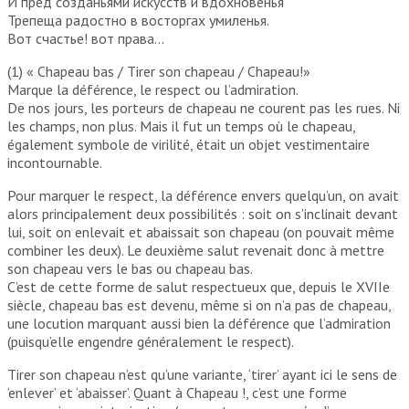
И пред созданьями искусств и вдохновенья
Трепеща радостно в восторгах умиленья.
Вот счастье! вот права…
(1) « Chapeau bas / Tirer son chapeau / Chapeau!»
Marque la déférence, le respect ou l’admiration.
De nos jours, les porteurs de chapeau ne courent pas les rues. Ni
les champs, non plus. Mais il fut un temps où le chapeau,
également symbole de virilité, était un objet vestimentaire
incontournable.
Pour marquer le respect, la déférence envers quelqu’un, on avait
alors principalement deux possibilités : soit on s’inclinait devant
lui, soit on enlevait et abaissait son chapeau (on pouvait même
combiner les deux). Le deuxième salut revenait donc à mettre
son chapeau vers le bas ou chapeau bas.
C’est de cette forme de salut respectueux que, depuis le XVIIe
siècle, chapeau bas est devenu, même si on n’a pas de chapeau,
une locution marquant aussi bien la déférence que l’admiration
(puisqu’elle engendre généralement le respect).
Tirer son chapeau n’est qu’une variante, ‘tirer’ ayant ici le sens de
‘enlever’ et ‘abaisser’. Quant à Chapeau !, c’est une forme