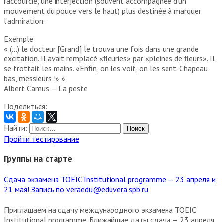
raccourcie, une interjection (souvent accompagnée d’un
mouvement du pouce vers le haut) plus destinée à marquer
l’admiration.
Exemple
« (…) le docteur [Grand] le trouva une fois dans une grande
excitation. Il avait remplacé «fleuries» par «pleines de fleurs». Il
se frottait les mains. «Enfin, on les voit, on les sent. Chapeau
bas, messieurs !» »
Albert Camus — La peste
Поделиться:
Найти:
Пройти тестирование
Группы на старте
Сдача экзамена TOEIC Institutional programme — 23 апреля и
21 мая! Запись по veraedu@eduvera.spb.ru
Приглашаем на сдачу международного экзамена TOEIC
Institutional programme. Ближайшие даты сдачи — 23 апреля