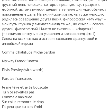
грустный день человека, которые предчувствует разрыв с
любимой, автоматически делает в течение дня «как обычно»
повседневные дела. На английском языке, на ту же мелодию
родилась совершенно другая песня, философская, «Му way” —
мой путь. Музыка (замечательная!) та же , но смысл – совсем
другой, философский. Ничего не скажешь – «chapeau”!
(т.е.снимаю шляпу в знак уважения и восхищения). (см.1)
Cлова на всех языках и история создания французской и
английской версии
Сomme d’habitude Miche Sardou
My way Franck Sinatra
Elvis Presley (with words)
Paroles francaises
Je me lève et je te bouscule
Tu n’te réveilles pas
Comme d’habitude
Sur toi je remonte le drap
J’ai peur que tu aies froid