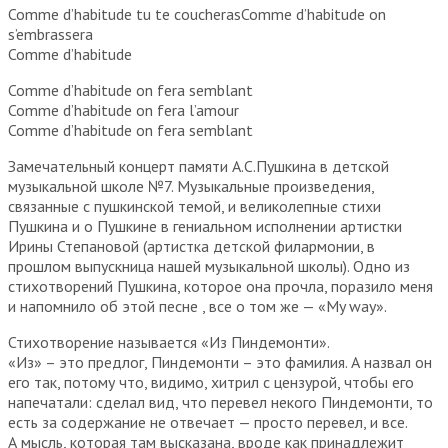
Comme d’habitude tu te coucherasComme d’habitude on
s’embrassera
Comme d’habitude
Comme d’habitude on fera semblant
Comme d’habitude on fera l’amour
Comme d’habitude on fera semblant
Замечательный концерт памяти А.С.Пушкина в детской
музыкальной школе №7. Музыкальные произведения,
связанные с пушкинской темой, и великолепные стихи
Пушкина и о Пушкине в гениальном исполнении артистки
Ирины Степановой (артистка детской филармонии, в
прошлом выпускница нашей музыкальной школы). Одно из
стихотворений Пушкина, которое она прочла, поразило меня
и напомнило об этой песне , все о том же — «Мy way».
Стихотворение называется «Из Пиндемонти».
«Из» – это предлог, Пиндемонти – это фамилия. А назвал он
его так, потому что, видимо, хитрил с цензурой, чтобы его
напечатали: сделал вид, что перевел некого Пиндемонти, то
есть за содержание не отвечает — просто перевел, и все.
А мысль, которая там высказана, вроде как принадлежит