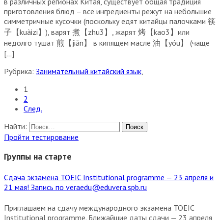
в различных регионах Китая, существует общая традиция
приготовления блюд – все ингредиенты режут на небольшие
симметричные кусочки (поскольку едят китайцы палочками 筷
子【kuàizi】), варят 煮【zhu3】, жарят 烤【kao3】или
недолго тушат 煎【jiān】 в кипящем масле 油【yóu】 (чаще
[…]
Рубрика:
Занимательный китайский язык
,
1
2
След.
Найти:
Пройти тестирование
Группы на старте
Сдача экзамена TOEIC Institutional programme — 23 апреля и
21 мая! Запись по veraedu@eduvera.spb.ru
Приглашаем на сдачу международного экзамена TOEIC
Institutional programme. Ближайшие даты сдачи — 23 апреля