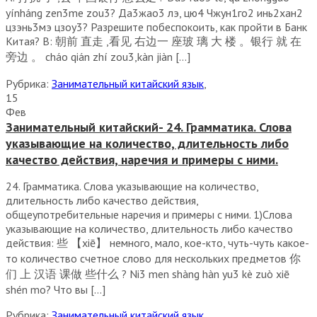
yínháng zen3mе zou3? Да3жао3 лэ, цю4 Чжун1го2 инь2хан2
цзэнь3мэ цзоу3? Разрешите побеспокоить, как пройти в Банк
Китая? В: 朝前 直走 ,看见 右边一 座玻 璃 大 楼 。银行 就 在
旁边 。 cháo qián zhí zou3,kàn jiàn […]
Рубрика:
Занимательный китайский язык
,
15
Фев
Занимательный китайский- 24. Грамматика. Слова
указывающие на количество, длительность либо
качество действия, наречия и примеры с ними.
24. Грамматика. Слова указывающие на количество,
длительность либо качество действия,
общеупотребительные наречия и примеры с ними. 1)Слова
указывающие на количество, длительность либо качество
действия: 些 【xiē】 немного, мало, кое-кто, чуть-чуть какое-
то количество счетное слово для нескольких предметов 你
们 上 汉语 课做 些什么 ? Ni3 men shàng hàn yu3 kè zuò xiē
shén mo? Что вы […]
Рубрика:
Занимательный китайский язык
,