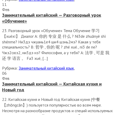
11
Фев
Занимательный китайский — Разговорный урок
«Обучение»
23. Разговорный урок «Обучение» Тема Обучение 学习
【xuéxí】 Диалог А: 你的 专业 是 什么 ? Ni3de zhuānyè shì
shénme? Ни3дэ чжуань1е4 ши4 шэнь2мэ? Какая у тебя
специальность? В: 哲学 , 你的 呢 ? zhé xué., ni3 de ne?
Чжэ2сюэ2, ни3дэ нэ? Философия, а у тебя? А: 法学 , 可是 我
还 学 语言 。 Fa3 xué, […]
Рубрика:
Занимательный китайский язык
,
06
Фев
Занимательный китайский — Китайская кухня и
Новый год
22. Китайская кухня и Новый год Китайская кухня (中餐
【zhōngcān】) пользуется популярностью во всем мире.
Несмотря на разнообразие продуктов и специй используемых