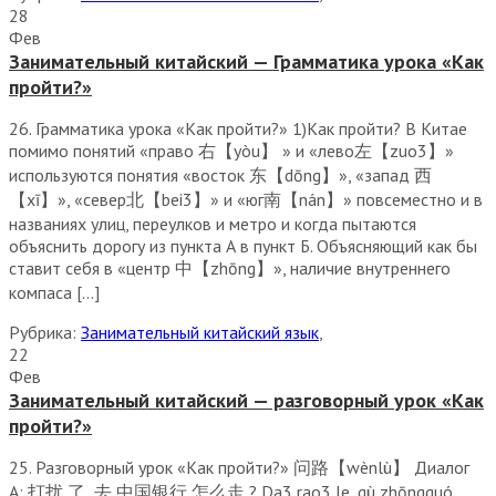
28
Фев
Занимательный китайский — Грамматика урока «Как
пройти?»
26. Грамматика урока «Как пройти?» 1)Как пройти? В Китае
помимо понятий «право 右【yòu】 » и «лево左【zuo3】»
используются понятия «восток 东【dōng】», «запад 西
【xī】», «север北【bei3】» и «юг南【nán】» повсеместно и в
названиях улиц, переулков и метро и когда пытаются
объяснить дорогу из пункта А в пункт Б. Объясняющий как бы
ставит себя в «центр 中【zhōng】», наличие внутреннего
компаса […]
Рубрика:
Занимательный китайский язык
,
22
Фев
Занимательный китайский — разговорный урок «Как
пройти?»
25. Разговорный урок «Как пройти?» 问路【wènlù】 Диалог
А: 打扰 了 ,去 中国银行 怎么走 ? Da3 rao3 le, qù zhōngguó