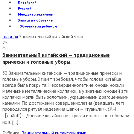
Китайский
Русский
Междунар. экзамены
Запись на обучение
Обучение за рубежом
Главная
Занимательный китайский язык
25
Окт
Занимательный китайский — традиционные
прически и головные уборы.
33.Занимательный китайский — традиционные прически и
головные уборы. Этикет требовал, чтобы голова китайца
всегда была покрыта. Несовершеннолетние юноши носили
маленькие металлические колпачки, а у знатных юношей эти
колпачки могли быть золотыми, украшенными драгоценными
камнями. По достижении совершеннолетия (двадцать лет)
проводился ритуал надевания шапки — «гуаньли»-. 观礼
【guānlǐ】. Древние китайцы не стригли волосы, но собирали
их в […]
Рубрика:
Занимательный китайский язык
,