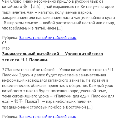
Чай. Слово «чай» несомненно пришло в русский язык от
китайского 茶 【chá】 , чай вырашивают в Китае уже второе
тысячелетие. Чай — напиток, получаемый варкой,
завариванием или настаиванием листа чая ,или чайного куста
. В широком смысле — любой растительный настой или отвар,
употребляемый в питьё. Чаем […]
Рубрика:
Занимательный китайский язык
,
05
Мар
Занимательный китайский — Уроки китайского
этикета. Ч.1 Палочки.
27.Занимательный китайский — Уроки китайского этикета. Ч.1
Палочки. Здесь и далее будет приведена занимательная
информация касающаяся китайского этикета, т.е. правил и
поведенческих обычаев принятых в обществе. Каждый урок
китайского этикета будет посвящен определенной теме,
тема сегоднящнего урока — «Палочки для еды». Палочки для
еды́ — 筷子【kuàizi】 — пара небольших палочек,
традиционный столовый прибор в Восточной […]
Рубрика:
Занимательный китайский язык
,