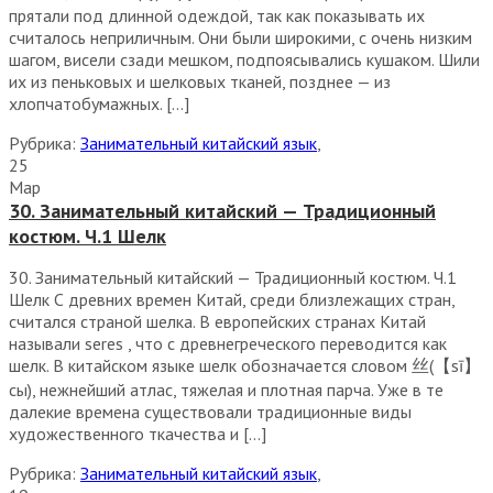
прятали под длинной одеждой, так как показывать их
считалось неприличным. Они были широкими, с очень низким
шагом, висели сзади мешком, подпоясывались кушаком. Шили
их из пеньковых и шелковых тканей, позднее — из
хлопчатобумажных. […]
Рубрика:
Занимательный китайский язык
,
25
Мар
30. Занимательный китайский — Традиционный
костюм. Ч.1 Шелк
30. Занимательный китайский — Традиционный костюм. Ч.1
Шелк С древних времен Китай, среди близлежащих стран,
считался страной шелка. В европейских странах Китай
называли seres , что с древнегреческого переводится как
шелк. В китайском языке шелк обозначается словом 丝(【sī】
сы), нежнейший атлас, тяжелая и плотная парча. Уже в те
далекие времена существовали традиционные виды
художественного ткачества и […]
Рубрика:
Занимательный китайский язык
,