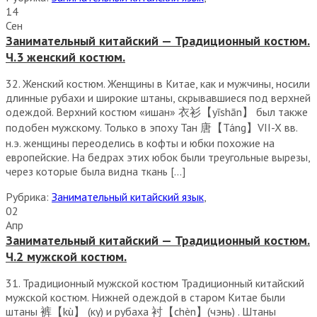
14
Сен
Занимательный китайский — Традиционный костюм.
Ч.3 женский костюм.
32. Женский костюм. Женщины в Китае, как и мужчины, носили
длинные рубахи и широкие штаны, скрывавшиеся под верхней
одеждой. Верхний костюм «ишан» 衣衫【yīshān】 был также
подобен мужскому. Только в эпоху Тан 唐【Táng】VII-X вв.
н.э. женщины переоделись в кофты и юбки похожие на
европейские. На бедрах этих юбок были треугольные вырезы,
через которые была видна ткань […]
Рубрика:
Занимательный китайский язык
,
02
Апр
Занимательный китайский — Традиционный костюм.
Ч.2 мужской костюм.
31. Традиционный мужской костюм Традиционный китайский
мужской костюм. Нижней одеждой в старом Китае были
штаны 裤【kù】 (ку) и рубаха 衬【chèn】(чэнь) . Штаны