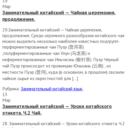
19
Мар
Занимательный китайский — Чайная церемония,
продолжение.
29.Занимательный китайский — Чайная церемония,
продолжение. Среди огромного разнообразия китайского чая
можно выделить несколько наиболее известных подгрупп-
перферментированные чаи Пуэр (普洱茶)
,полуферментированные чаи Улун (乌龙茶) и
неферментированные чаи Иньчжэнь (银针茶). Пуэр Чёрный
чай Пуэр происходит из провинции Юньнань (云南) , из
местности Пуэр (普洱), куда (в основном, в прошлом) свозили
чайное сырьё из окрестностей для […]
Рубрика:
Занимательный китайский язык
,
13
Мар
Занимательный китайский — Уроки китайского
этикета. Ч.2 Чай.
28. Занимательный китайский — Уроки китайского этикета. Ч.2